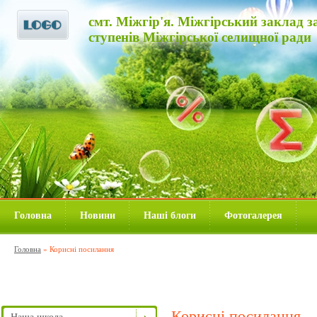
смт. Міжгір'я. Міжгірський заклад за
ступенів Міжгірської селищної ради
Головна
Новини
Наші блоги
Фотогалерея
Головна
»
Корисні посилання
Корисні посилання