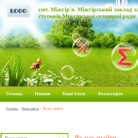
смт. Міжгір'я. Міжгірський заклад за
ступенів Міжгірської селищної ради
Головна
Новини
Наші блоги
Фотогалерея
Головна
»
Наша школа
»
Як нас знайти
Як нас знайти