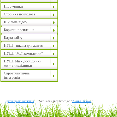
Підручники
Сторінка психолога
Шкільне відео
Корисні посилання
Карта сайту
НУШ - школа для життя.
НУШ. "Мої захоплення"
НУШ. Ми - дослідники,
ми - винахідники
Євроатлантична
інтеграція
Дистанційне навчання
Site is designed based on "
Klasna Ocinka
".