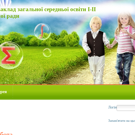
аклад загальної середньої освіти І-ІІ
ої ради
ерея
Логін
Запам'ятати на ць
бота