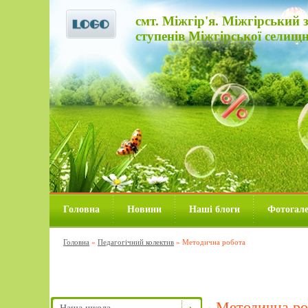
смт. Міжгір'я. Міжгірський з
ступенів Міжгірської селищн
Головна
Новини
Наші блоги
Фотогал
Головна
»
Педагогічний колектив
»
Методична робота
Методична ро