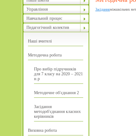
Наша школа
Управління
Засідання
міжшкільних мет
Навчальний процес
Педагогічний колектив
Наші вчителі
Методична робота
Про вибір підручників
для 7 класу на 2020 – 2021
н.р
Методичне об'єднання 2
Засідання
методоб'єднання класних
керівників
Виховна робота