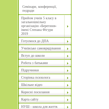
Семінари, конференції,
педради
Прийом учнів 5 класу в
загальношкільну
організацію «Берегиня»
імені Степана Фігури
2019
Готуємося до ДПА
Учнівське самоврядування
Вступ до школи
Робота з батьками
Підручники
Сторінка психолога
Шкільне відео
Корисні посилання
Карта сайту
НУШ - школа для життя.